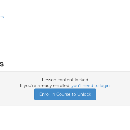
es
s
Lesson content locked
If you're already enrolled,
you'll need to login
.
Enroll in Course to Unlock