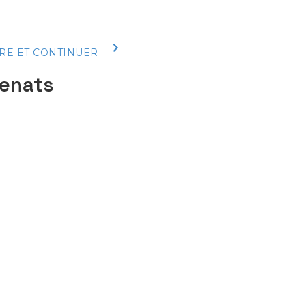
RE ET CONTINUER
renats